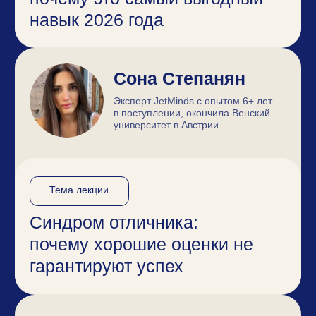
Эксклюзивные условия на
сопровождение поступления в
Европу с нами:
возможность
сэкономить до 26 000₽
Бесплатные
книги от Литрес
Обязательно
подпишитесь
на телеграм-канал
конференции
все ссылки на лекции будут опубликованы
только там
ПОДПИСАТЬСЯ НА ТЕЛЕГРАМ КАНАЛ
Скидка на курсы от школ
Skillbox,
Geekbrains, Level One