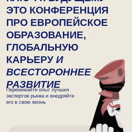
10+
Cпикеров
1 000+
Участников
ВАУ-ПОДАРКИ
От партнеров