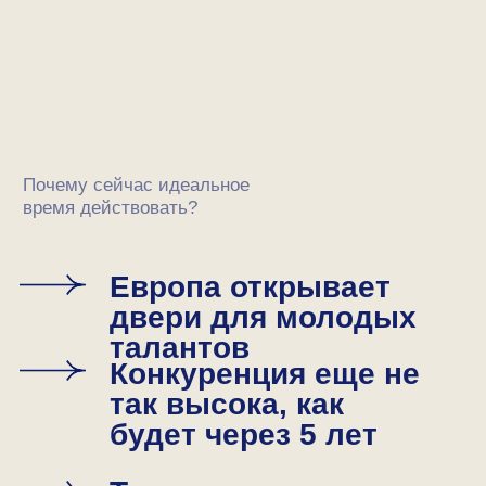
создать собственный план роста
и совершить прорыв.
СПИКЕРЫ
Кирилл Иванов
Основатель JetMinds, эксперт
с опытом 6+ лет в поступлении,
окончил Галле-Виттенбергский
университет в Германии
Тема лекции