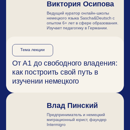
Уроки языка от Skyeng
по специальной цене
Подписка
на правое полушарие
Интроверта