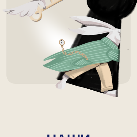
Для связи с нами по любым вопросам
+7 (495) 182-59-42
hi@jetminds.company
Для СМИ, партнеров и рекламодателей
info@jetminds.company
Работа и стажировка в jetMinds
job@jetminds.company