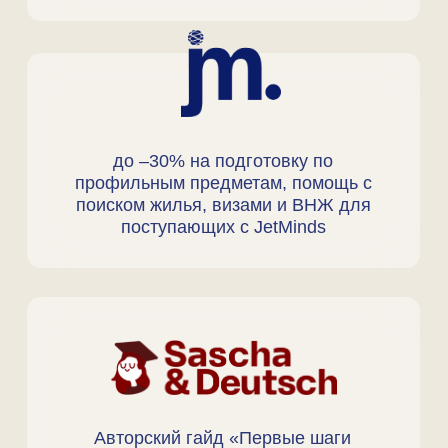
Поступление в Европу
Hard skills
Карьера
Волонтерство
Soft skills
Развитие
Нетворкинг
Искусство
Образование