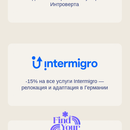
Зарегестрируйтесь, чтобы
стать участником
Сразу после этого вам
откроется доступ ко всем
лекциям от наших спикеров
с 4 по 7 декабря онлайн
02
Обязательно подпишитесь
на телеграм-канал
чтобы узнать расписание,
забрать подарки и быть
в курсе
03