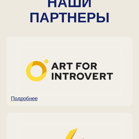
ИП Иванов Кирилл Олегович
ИНН 502413969531
ОГРНИП 322508100395716
Политика конфиденциальности
Публичная оферта
Партнерский договор-оферта
*Instagram, продукт компании Meta,
которая признана экстремистской организацией
и запрещена на территории РФ