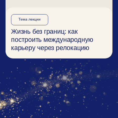
-15% на все услуги Intermigro
—
релокация и адаптация в Германии
-20%
в школе английского и
немецкого FYE