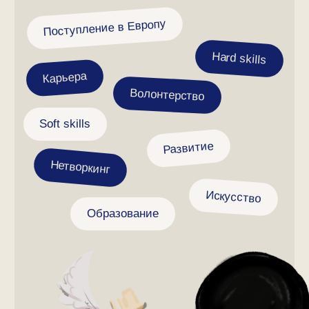
Образование, переезд и
карьера за рубежом
Германия
О нас
Австрия
Отзывы
Италия
Полезные материалы
Другие страны
Партнерам
Дополнительные
Реферальная
услуги
программа
Варианты рассрочки
Рекламодателям
Мы работаем:
Пн — Пт 10:00 — 19:00 МСК