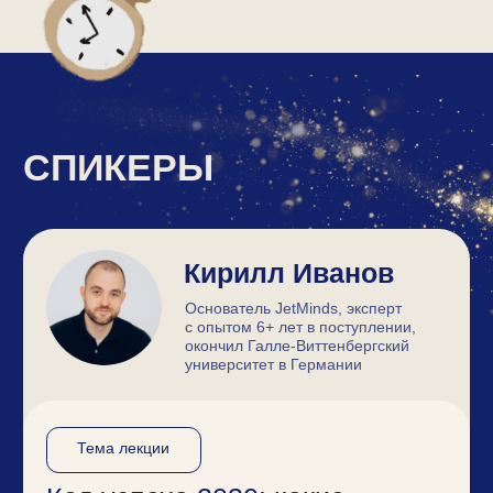
Тема лекции
Итальянский путь к успеху:
образование + карьера +
качество жизни
Артем Шевцов
Основатель Deutscher Agent.
Эксперт по переезду в Германию
через волонтерские
и образовательные программы.
Тема лекции
Как переехать в Германию
с полным
финансированием?
Ольга Киселева
Эксперт JetMinds с опытом
3+ года в поступлении,