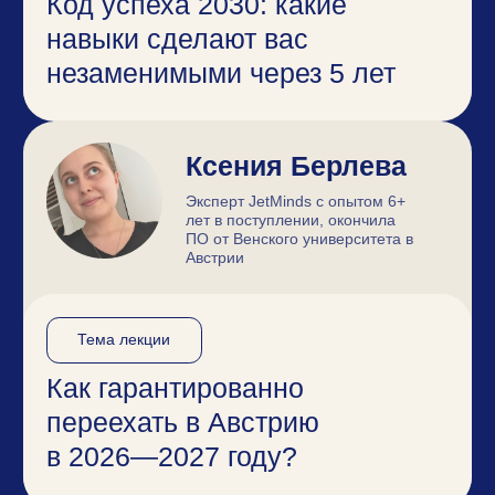
окончила университет
Гамбурга в Германии
Тема лекции
Почему Германия —
это лучшее место для
карьеры будущего?
Мэри Кспоян
Основательница школы
английского и немецкого языков
FYE, опыт в преподавании 8+ лет.
Тема лекции
Английский как инвестиция:
почему это самый выгодный
навык 2026 года