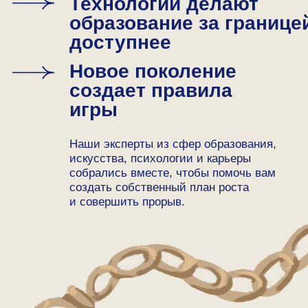
Код успеха 2030: какие
навыки сделают вас
незаменимыми через 5 лет
Ксения Берлева
Эксперт JetMinds с опытом 6+
лет в поступлении, окончила
ПО от Венского университета в
Австрии
Тема лекции
Как гарантированно
переехать в Австрию
в 2026—2027 году?
Наталия Аскерова
Эксперт JetMinds с опытом 6+ лет в
поступлении, окончила университет
Удине в Италии