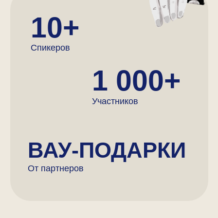
Почему сейчас идеальное
время действовать?
Европа открывает
двери для молодых
талантов
Конкуренция еще не
так высока, как
будет через 5 лет
Технологии делают
образование за границей
доступнее
Новое поколение
создает правила
игры
Наши эксперты из сфер образования,
искусства, психологии и карьеры
собрались вместе, чтобы помочь вам