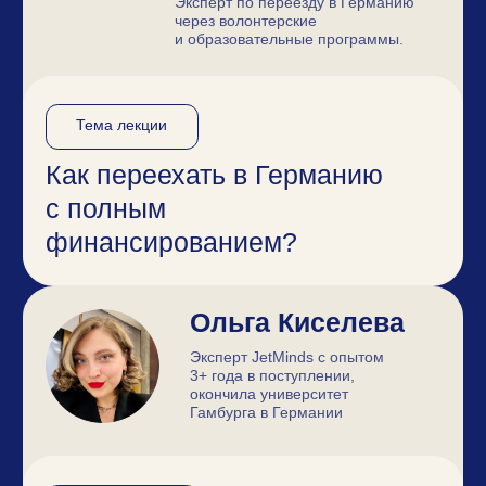
изучении немецкого
Влад Пинский
Предприниматель и немецкий
миграционный юрист, фаундер
Intermigro
Тема лекции
Жизнь без границ: как
построить международную
карьеру через релокацию