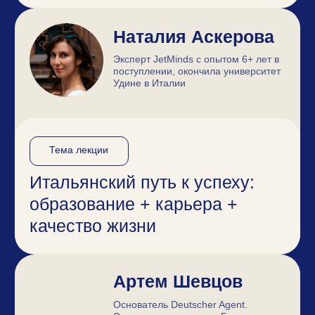
Сона Степанян
Эксперт JetMinds с опытом 6+ лет
в поступлении, окончила Венский
университет в Австрии
Тема лекции
Синдром отличника:
почему хорошие оценки не
гарантируют успех
Виктория Осипова
Ведущий куратор онлайн-школы
немецкого языка Sascha&Deutsch с
опытом 6+ лет в сфере образования.
Изучает педагогику в Германии.
Тема лекции
От А1 до свободного владения:
как построить свой путь в