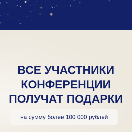
доступ к телеграм-боту
с пользой по волонтерству
и жилью в Германии
до –30%
на подготовку по
профильным предметам, помощь с
поиском жилья, визами и ВНЖ для
поступающих с JetMinds
Авторский гайд «Первые шаги