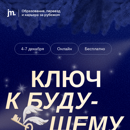
4-7 декабря
Онлайн
Бесплатно
КЛЮЧ
К БУДУ-
ЩЕМУ
Конференция о том, как выделиться
в эпоху возможностей для тех, кто
не боится действовать