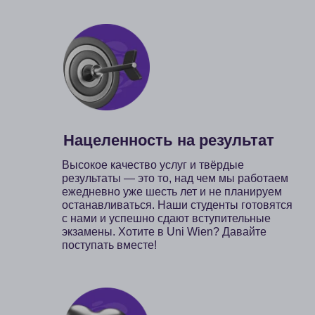
экзамены. Хотите в Uni Wien? Давайте
поступать вместе!
Поддержка на всем пути
Эксперты нашей компании —
Б
высококвалифицированные специалисты,
н
которые когда-то сами были на вашем
п
месте. Мы знаем, что вы чувствуете и о
м
чём переживаете. У вас всегда будет
п
устойчивая опора и поддержка — мы
рядом на каждом этапе.