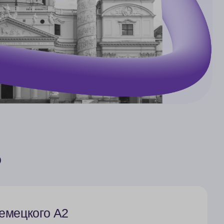
?
емецкого A2