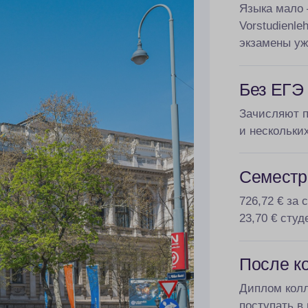
Языка мало 
Vorstudienle
экзамены уж
Без ЕГЭ
Зачисляют п
и нескольки
Семестр 
726,72 € за
23,70 € студ
После к
Диплом колл
поступать в 