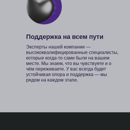
О
Образование, переезд и
карьера за рубежом
Г
А
И
Д
Д
Мы работаем:
Пн — Пт 10:00 — 19:00 МСК
В
Для связи с нами по любым вопросам
Д
+7 (495) 182-59-42
hi@jetminds.company