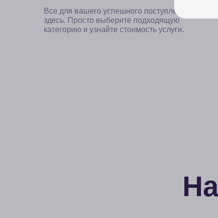
Наш
Нацеленность на результат
Высокое качество услуг и твёрдые
Н
результаты — это то, над чем мы работаем
в
ежедневно уже шесть лет и не планируем
к
останавливаться. Наши студенты готовятся
и
с нами и успешно сдают вступительные
j