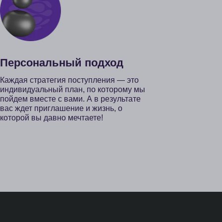
ы
ные материалы
ерам
модателям
альная программа
 и стажировка в jetMinds
@jetminds.company