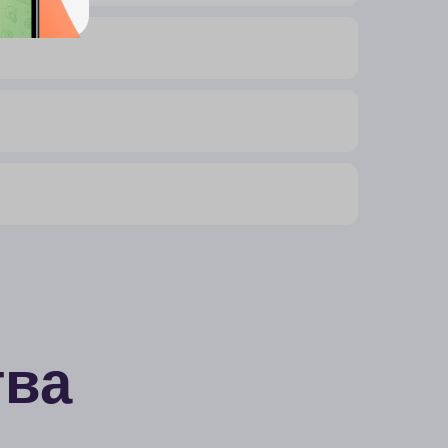
практический опыт
ешных поступлений мы
 множество сложностей и
 У нас всегда есть планы
» на всякий случай. Знаем,
ому вопросу обращаться —