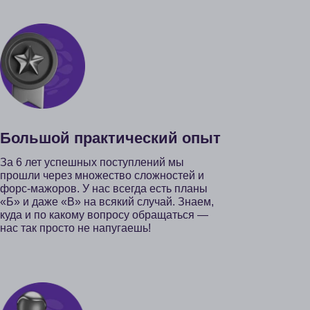
о не напугаешь!
ьный подход
гия поступления — это
ый план, по которому мы
 с вами. А в результате
лашение и жизнь, о
вно мечтаете!