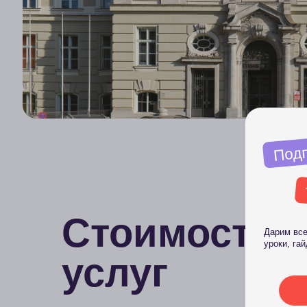
Подписыв
н
телег
Стоимость
Дарим всем подпи
уроки, гайды и стр
услуг
Подпи
Все для вашего успешного поступления уже
здесь. Просто выберите подходящую
категорию и узнайте стоимость услуги.