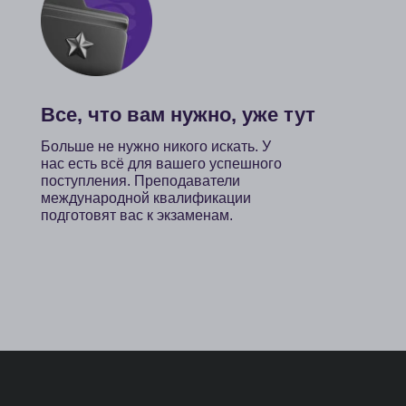
 нас
Отзыв
ермания
Полез
встрия
Партн
талия
Рекла
ругие страны
Рефер
ополнительные услуги
арианты рассрочки
ля СМИ, партнеров и рекламодателей
Работа
info@jetminds.company
job