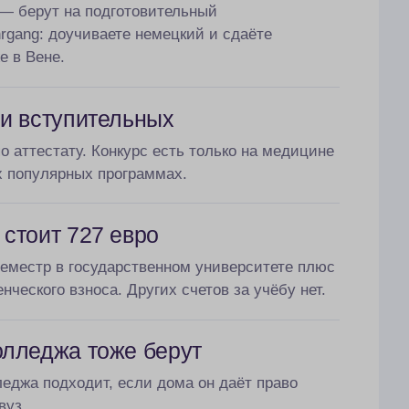
— берут на подготовительный
hrgang: доучиваете немецкий и сдаёте
е в Вене.
 и вступительных
о аттестату. Конкурс есть только на медицине
х популярных программах.
стоит 727 евро
 семестр в государственном университете плюс
енческого взноса. Других счетов за учёбу нет.
олледжа тоже берут
еджа подходит, если дома он даёт право
вуз.