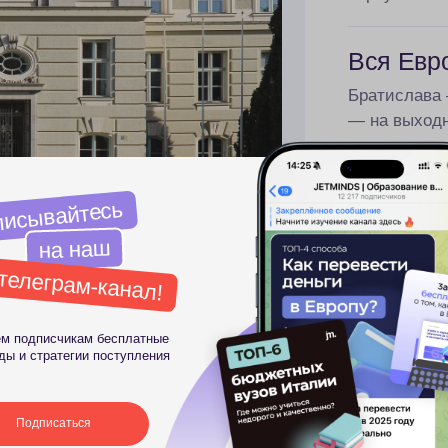
айтесь
а наш
рам-канал!
Вся Евр
Братислава 
счикам бесплатные
— на выход
Консультации / Оценка шансов
атегии поступления
Подбор программ
саться
Комплексное сопровождение
Сопровождение в стране
Дополнительные услуги