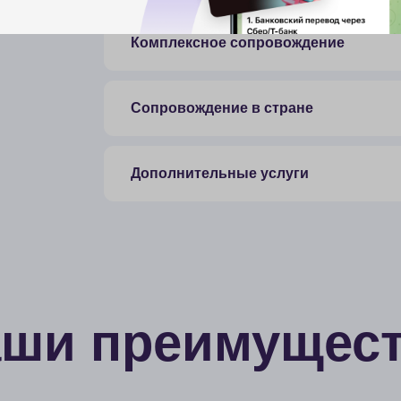
и преимущества
Бережем ваши нервы и время
Большой 
ебезразличное отношение и забота о вас,
За 6 лет усп
аших нервах и времени. Инвестиции,
прошли через
оторые всегда возвращаются, — это
форс-мажоров.
нвестиции в себя и своё будущее.
«Б» и даже «В
etMinds— ваше лучшее вложение.
куда и по как