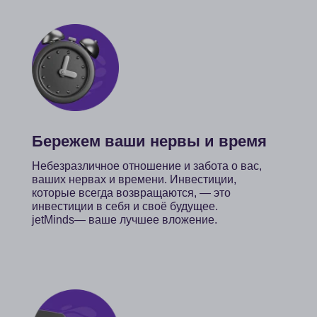
нас так прост
Все, что вам нужно, уже тут
Персонал
ольше не нужно никого искать. У
Каждая страте
ас есть всё для вашего успешного
индивидуальн
оступления. Преподаватели
пойдем вместе
еждународной квалификации
вас ждет приг
одготовят вас к экзаменам.
которой вы да