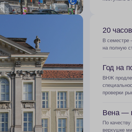
20 часо
В семестре 
на полную ст
Год на 
ВНЖ продлев
специальнос
проверки ры
Вена — 
По качеству
верхушке ми