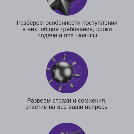
подготовим весь пакет документов,
которые необходимы для поступления.
Оказываем помощь в оформлении
студенческой визы и сопровождаем вас на
всех этапах оформления ВНЖ
№1
Поступление
Весь цикл полного сопровождения
Подбор и подача на 1 программу
(подготовительное отделение)
Составим список необходимых
документов для поступления
Стоимость
161 700 ₽
177 900 ₽