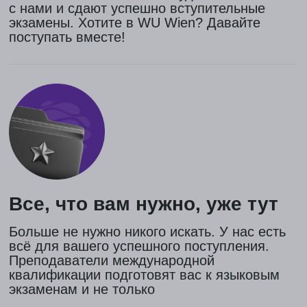
Персональный подход
Каждая стратегия поступления
– это индивидуальный план,
по которому мы пойдем вместе с вами.
А в результате вас ждет оффер
и жизнь, о которой вы давно мечтаете!
Услуги
ДжетМайндс
Приходите на бесплатную
консультацию. Наши специалисты
свяжутся с вами в течение 24 часов
и помогут сориентироваться по всем
вопросам.