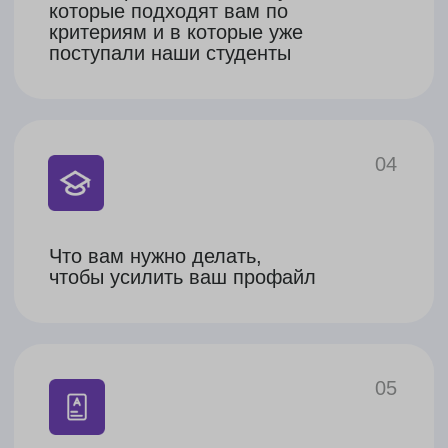
Бакалавриат
Магистратура
Подготовительные курсы:
Подготовительное отделение
Этапы поступления
Что входит
в сопровождение?
Стратегическая сессия
Познакомимся и узнаем о
1.
ваших предпочтениях
2.
Определим шансы
на поступление
3.
Предложим оптимальные
страны (Германия или
Австрия) под ваш запрос,
успеваемость и бюджет