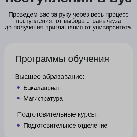
(подготовительное отделение)
Всё, что входит в вариант №1
Подбор и бронирование общежития
(до 3х вариантов)
В подарок:
Проверим договор аренды на этапе
его заключения
Составим индивидуальный план
прибытия в Австрию
Стоимость
229 900 ₽
252 900 ₽
платеж делится на части
Есть возможность
оплатить в рассрочку