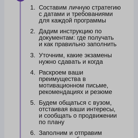
№4
Поступление
+ ВНЖ + виза
+ сопровождение онлайн
Всё, что входит в вариант №3
Сопровождение в стране
онлайн (3 месяца)
Поможем с записью
на языковые курсы
Поможем с регистрацией в
университете
Поможем оформить
медицинскую страховку
В подарок:
Поможем в оформлении прописки