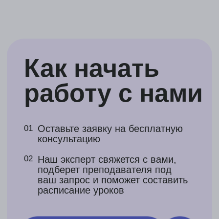
№5
Поступление + ВНЖ
+ виза + сопровождение
онлайн + перевод
и заверение документов
Всё что входит в вариант №4
Стоимость всех переводов и
заверений включена в пакет услуг
Стоимость
541 900 ₽
596 000 ₽
платеж делится на части
Есть возможность
оплатить в рассрочку