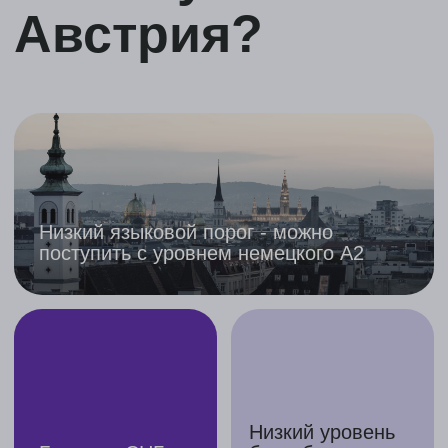
Низкий уровень
Близко к СНГ
безработицы
Возможность получить ВНЖ
и гражданство
Можно
Высокий
поступать после
уровень
колледжа
образования