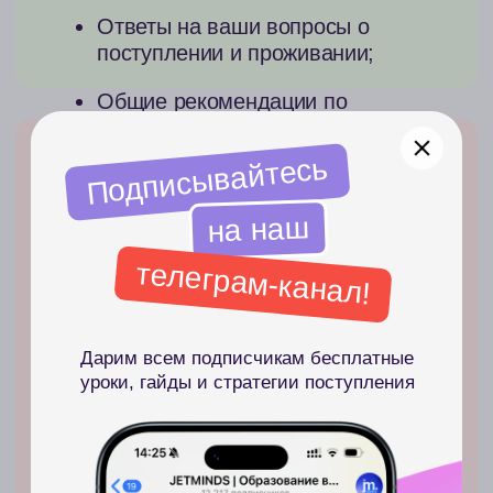
07
Общий список экзаменов
и требований в страну —
проходные баллы, результаты
зачислений прошлых лет,
структура тестов, сроки сдачи
08
Индивидуальный план подготовки
— что и когда нужно делать
09
Дедлайны, стандартные периоды
зачислений и сдачи экзаменов —