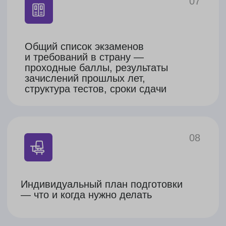
нужно сдавать и когда
4.
Раскроем ваши
преимущества в
мотивационном письме,
рекомендациях и резюме
5.
Будем общаться с вузом,
отстаивая ваши интересы,
и сообщать о продвижении
по плану
6.
Заполним и отправим
заявки на выбранные
программы
7.
Расскажем, как проходит
интервью и как к нему
подготовиться (при
необходимости)
Зачисление
1.
Будем следить за обратной
связью от вузов
2.
Сообщим, когда придут
приглашения
3.
Поможем выбрать