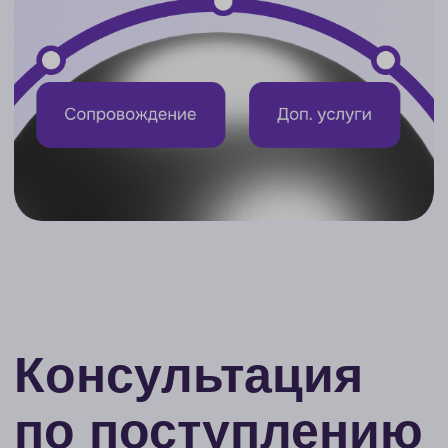
02
На какие программы вы можете
претендовать с вашей успеваемостью,
достижениями и бюджетом
03
Кейсы прошлых лет — вузы,
которые подходят вам по
критериям и в которые уже
поступали наши студенты
04
Что вам нужно делать,