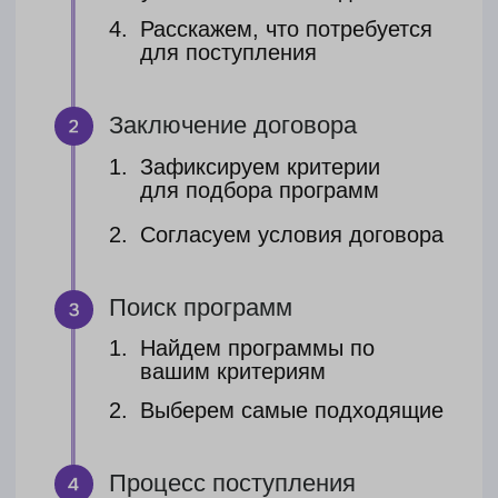
В подарок:
Поможем заполнить анкеты и
формуляры на визу D
Инструкция по дальнейшим
действиям при получении
карточки ВНЖ
Стоимость
288 900 ₽
317 900
₽
платеж делится на части
Есть возможность
оплатить в рассрочку