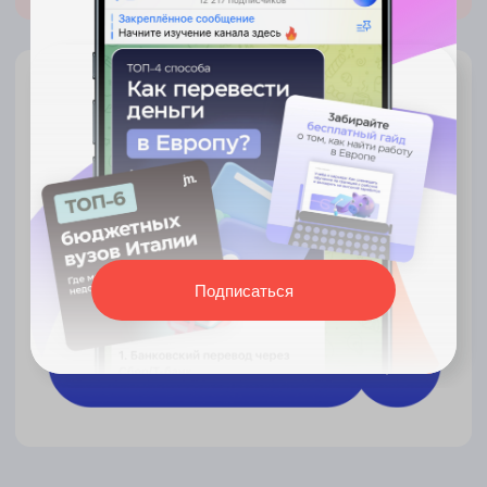
когда начинать работать над
поступлением и к какому периоду
ваша заявка должна быть
полностью готова
10
Советы от эксперта — на чем
сфокусировать внимание
Оценим ваши шансы, расскажем
про наиболее подходящие страны