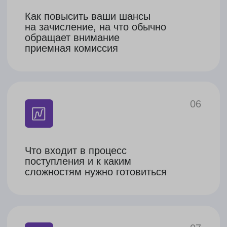
4.
Расскажем, что потребуется
для поступления
Заключение договора
1.
Зафиксируем критерии
для подбора программ
2.
Согласуем условия договора
Поиск программ
1.
Найдем программы по
вашим критериям
2.
Выберем самые подходящие
Процесс поступления
1.
Составим личную стратегию
с датами и требованиями
для каждой программы
2.
Дадим инструкцию по
документам: где получать
и как правильно заполнить
3.
Уточним, какие экзамены