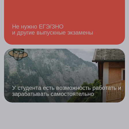
которые когда-то сами были на вашем
месте. Мы знаем, что вы чувствуете
и о чем переживаете. У вас всегда будет
устойчивая опора и поддержка —
мы рядом на каждом этапе
Нацеленность на результат
Высокое качество услуг и твердые
результаты — это то, над чем мы работаем
ежедневно уже четыре года и не планируем
останавливаться. Наши студенты готовятся
с нами и сдают успешно вступительные
экзамены. Хотите в WU Wien? Давайте
поступать вместе!