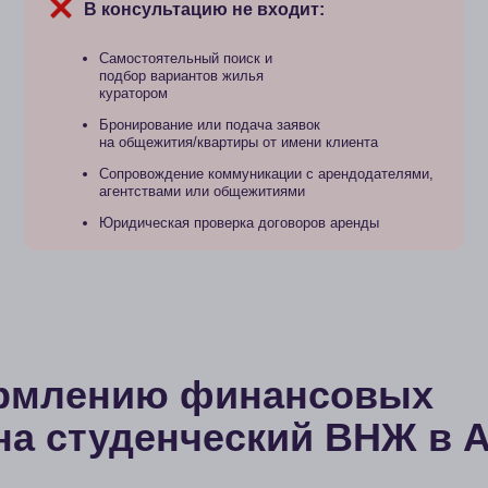
лению финансовых
 студенческий ВНЖ в Австр
Стоимость:
В консультацию не входит:
от 38 0
Подготовка, сбор и/или
проверка полного пакета
Есть возмож
документов
Проверка экспертом готовых
финансовых документов