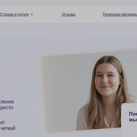
+7 (4
 услуги
Отзывы
Полезные материалы
Пн — Пт 10:
После консульт
мы предоставля
запись нашей 
краткий консп