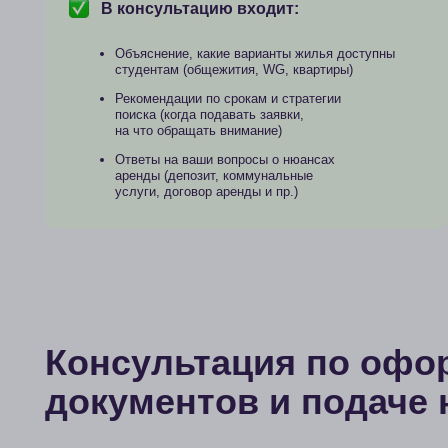
Консультация по оформ
документов и подаче на
В консультацию входит:
Разбор требований к финансовым документам
для студенческого ВНЖ в Австрии
Рекомендации по выбору оптимального
варианта подтверждения финансов с учетом
вашей ситуации
Объяснение требований
к документам и переводам
Разъяснение по визе D
Советы по подготовке к подаче
Ответы на ваши вопросы по конкретным
документам, формулировкам и визовым нюансам
Ориентиры по срокам
подготовки и подачи документов