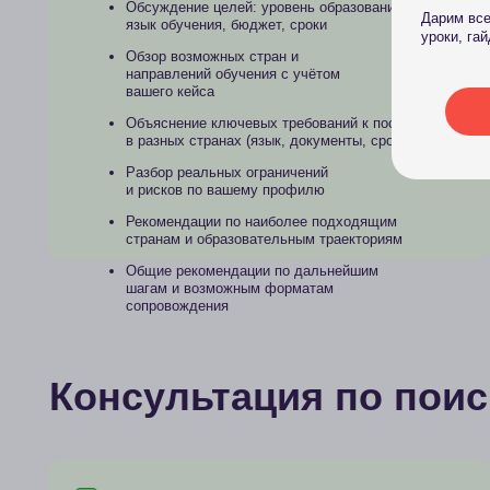
сопровождения
Консультация по поиску
В консультацию входит:
Объяснение, какие варианты жилья доступны
студентам (общежития, WG, квартиры)
Рекомендации по срокам и стратегии
поиска (когда подавать заявки,
на что обращать внимание)
Ответы на ваши вопросы о нюансах
аренды (депозит, коммунальные
услуги, договор аренды и пр.)