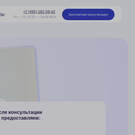
95) 182-59-42
Бесплатная консультация
00 — 19:00 МСК
ации
ем:
онлайн-встречи
ект с основными