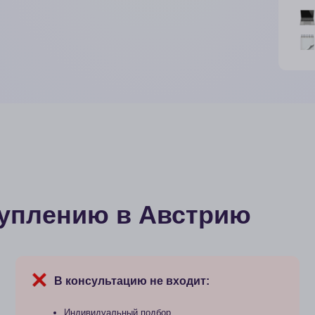
выводами и р
лению в Австрию
Стоимость:
В консультацию не входит:
15 000 
Индивидуальный подбор
программ и университетов
Есть возмож
Обсуждение необходимых
документов, касающихся жилья/
визы/блокированного счета и другие
Проверка и/или подготовка ваших документов