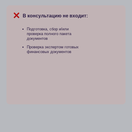
я ВНЖ + визы D
Стоимость:
В консультацию не входит:
30 000 
Бронирование окошка
для подачи документов
Есть возмож