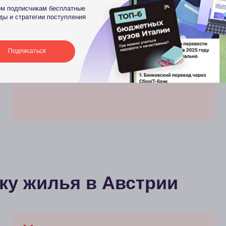
 жилья в Австрии
Стоимость:
В консультацию не входит:
15 000 
Самостоятельный поиск и
подбор вариантов жилья
Есть возмож
куратором
Бронирование или подача заявок
на общежития/квартиры от имени клиента
Сопровождение коммуникации с арендодателями,
агентствами или общежитиями
Юридическая проверка договоров аренды