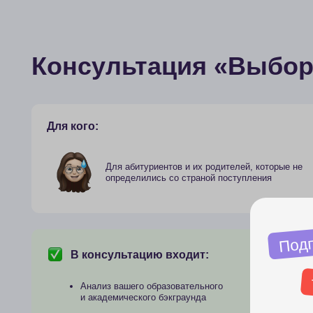
Для абитуриентов и их родителей, которые не
определились со страной поступления
Подписыв
В консультацию входит:
н
телег
Анализ вашего образовательного
и академического бэкграунда
Обсуждение целей: уровень образования,
Дарим всем подпи
язык обучения, бюджет, сроки
уроки, гайды и стр
Обзор возможных стран и
направлений обучения с учётом
вашего кейса
Подпи
Объяснение ключевых требований к поступлению
в разных странах (язык, документы, сроки)
Разбор реальных ограничений
и рисков по вашему профилю
Рекомендации по наиболее подходящим
странам и образовательным траекториям
Общие рекомендации по дальнейшим
шагам и возможным форматам