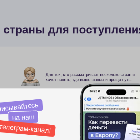
Для тех, кто рассматривает несколько стран и
хочет понять, где выше шансы и проще путь.
айтесь
Стоимость:
В консультацию не входит:
а наш
25 000 
рам-канал!
Индивидуальный подбор
программ и университетов
Есть возмож
Проверка, подготовка или
счикам бесплатные
корректировка документов
атегии поступления
Детальная стратегия поступления
под конкретные вузы
Сопровождение процесса поступления
саться
Визовое сопровождение