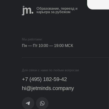
Д
Мы работаем:
Пн — Пт 10:00 — 19:00 МСК
Л
Для связи с нами по любым вопросам
Д
+7 (495) 182-59-42
hi@jetminds.company
ИП Иванов Кирилл Олегович
П
ИНН 502413969531
П
ОГРНИП 322508100395716
П