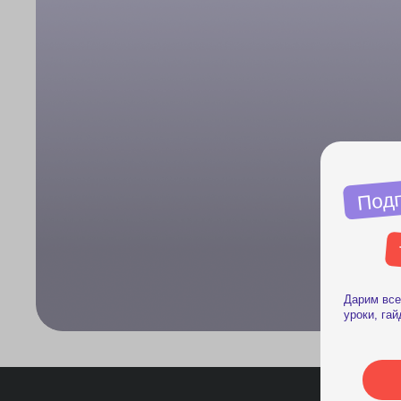
Подписыв
н
телег
Дарим всем подпи
уроки, гайды и стр
Подпи
Образование, переезд и
О
карьера за рубежом
А