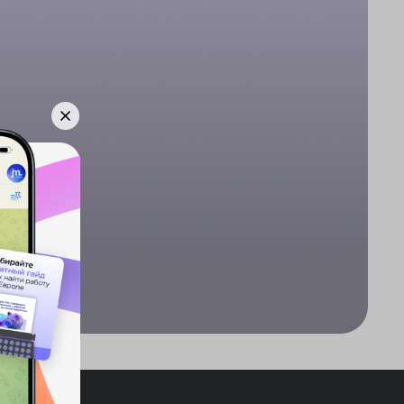
нерам
амодателям
ральная программа