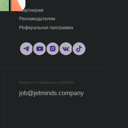
 и стажировка в jetMinds
@jetminds.company
gram, продукт компании Meta,
ая признана экстремистской организацией
рещена на территории РФ