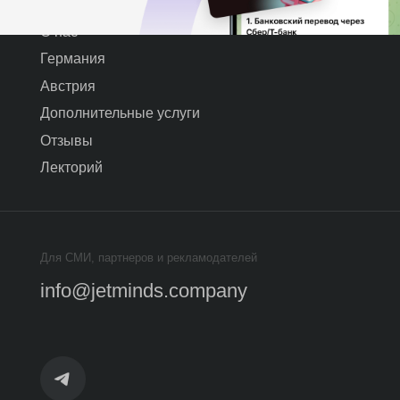
ополнительные услуги
Отзывы
екторий
ля СМИ, партнеров и рекламодателей
Работа
info@jetminds.company
job
олитика конфиденциальности
*Insta
убличная оферта
котор
и зап
артнерский договор-оферта