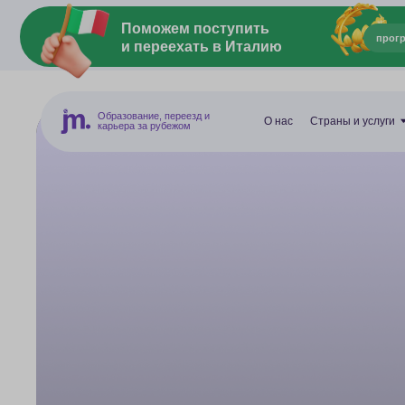
Поможем поступить
программы на 
и переехать в Италию
Образование, переезд и
О нас
Страны и услуги
Отзы
карьера за рубежом