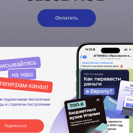
Оплатить
айтесь
а наш
рам-канал!
счикам бесплатные
атегии поступления
саться
 нас
Парт
Германия
Рекл
встрия
Рефе