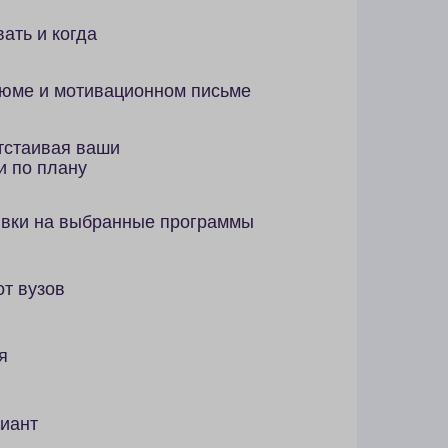
ши
ранные программы