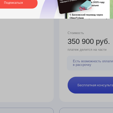
и
скидка 30% на курсы по
а
английскому языку от н
+1 подача = 22 0