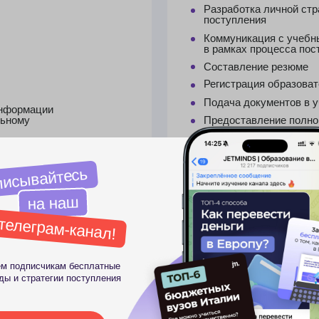
Оформление одного
мотивационного письма
айтесь
Онлайн-чат с индивидуальным курато
а наш
Гайд по поиску жилья
рам-канал!
Имматрикуляция в университет
Визовое сопровождение*
Оформление поручительства в качестве подт
счикам бесплатные
состоятельности осуществляется клиентом с
атегии поступления
В подарок
Содействие в открытии блокированного 
саться
Консультация по получению места
в государственном общежитии
Консультация по получению места в ча
Стоимость
350 900 руб.
платеж делится на части
Есть возможность оплатить
в рассрочку