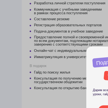
Имматрикуляция в университет
Подписыв
В подарок
н
Гайд по поиску жилья
телег
Консультация по получению места в
государственном общежитии
Консультация по открытию банковского счёта
Дарим всем подпи
уроки, гайды и стр
Подпи
Стоимость
317 900 руб.
платеж делится на части
Есть возможность
оплатить в рассрочку