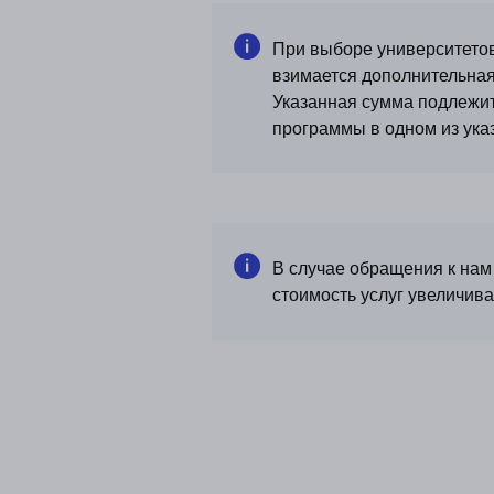
При выборе университетов 
взимается дополнительная
Указанная сумма подлежит
программы в одном из ука
О
Образование, переезд и
карьера за рубежом
Г
А
И
В случае обращения к нам 
Д
стоимость услуг увеличива
Д
Мы работаем:
Пн — Пт 10:00 — 19:00 МСК
В
Для связи с нами по любым вопросам
Д
+7 (495) 182-59-42