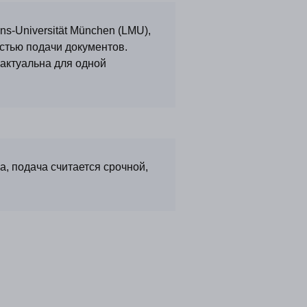
ns-Universität München (LMU),
стью подачи документов.
актуальна для одной
ы
ные материалы
ерам
модателям
а, подача считается срочной,
альная программа
 и стажировка в jetMinds
@jetminds.company