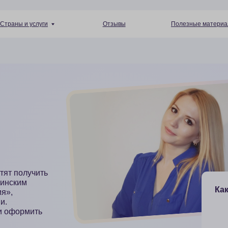
+7 (4
 услуги
Отзывы
Полезные материалы
Пн — Пт 10:
учить
Какие документы
мить
Мотивационное