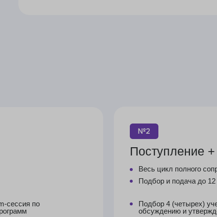
Поступление + виза
Весь цикл полного сопровождения
Подбор и подача до 12 программ
я по
Подбор 4 (четырех) учебных программ
м
обсуждению и утверждению подобран
Разработка личной стратегии
поступления
Коммуникация с учебными заведения
в рамках процесса поступления
Составление резюме
Регистрация образовательных портал
Подача документов в учебное заведе
ции
Предоставление полной и своевреме
по всем документам, подлежащим нот
заверению с соответствующими срока