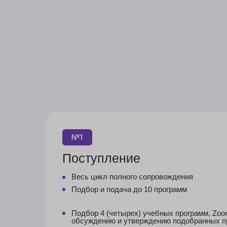
Поступление
Весь цикл полного сопровождения
Подбор и подача до 10 программ
Подбор 4 (четырех) учебных программ, Zoom-сесси
обсуждению и утверждению подобранных програм
Разработка личной стратегии поступления
Коммуникация с учебными заведениями
в рамках процесса поступления
Составление резюме
Регистрация образовательных порталов
Подача документов в учебное заведение
Предоставление полной и своевременной информа
по всем документам, подлежащим нотариальному
заверению с соответствующими сроками
Онлайн-чат с индивидуальным куратором