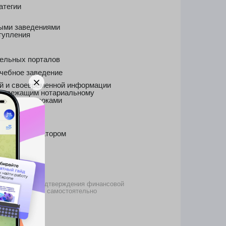
ром
верждения финансовой
амостоятельно
счета
стное общежитие