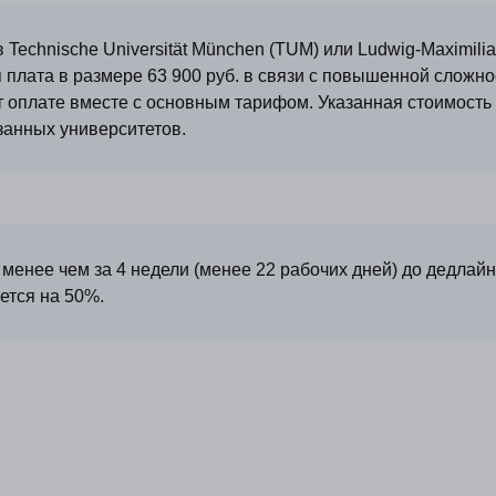
Technische Universität München (TUM) или Ludwig-Maximilia
 плата в размере 63 900 руб. в связи с повышенной сложно
 оплате вместе с основным тарифом. Указанная стоимость 
занных университетов.
 нас
Отзыв
ермания
Полез
встрия
Партн
талия
Рекла
менее чем за 4 недели (менее 22 рабочих дней) до дедлайн
ругие страны
Рефер
ется на 50%.
ополнительные услуги
арианты рассрочки
ля СМИ, партнеров и рекламодателей
Работа
info@jetminds.company
job