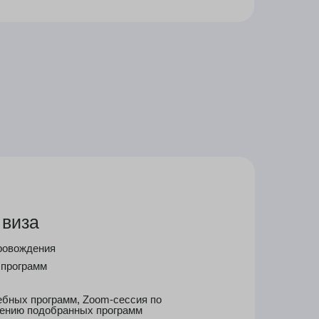
, Zoom-сессия по
ных программ
ми
ов
ние
нной информации
ариальному
ми