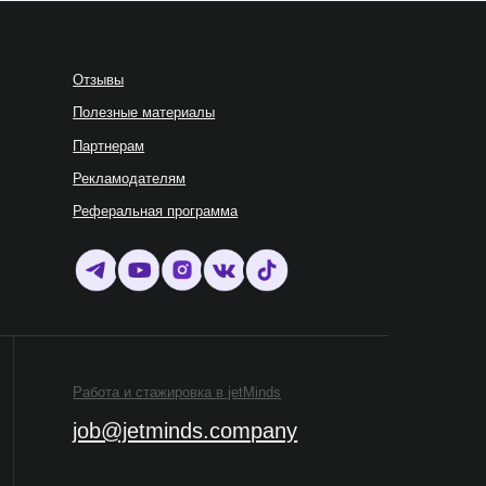
модателям
альная программа
 и стажировка в jetMinds
@jetminds.company
gram, продукт компании Meta,
ая признана экстремистской организацией
рещена на территории РФ