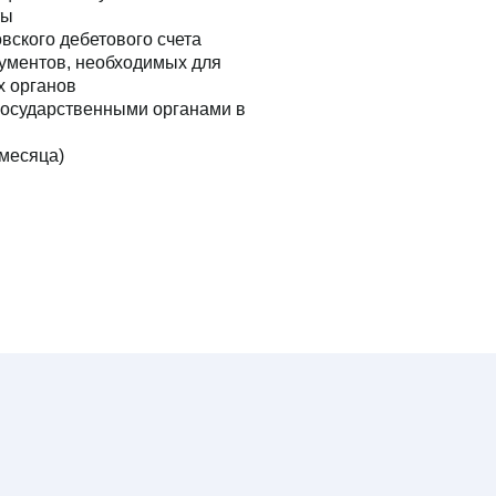
)
 нас
Отзыв
ермания
Полез
встрия
Партн