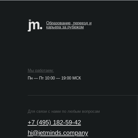
И
Д
Д
Мы работаем:
Пн — Пт 10:00 — 19:00 МСК
В
Для связи с нами по любым вопросам
Д
+7 (495) 182-59-42
hi@jetminds.company
ИП Иванов Кирилл Олегович
П
ИНН 502413969531
П
ОГРНИП 322508100395716
П