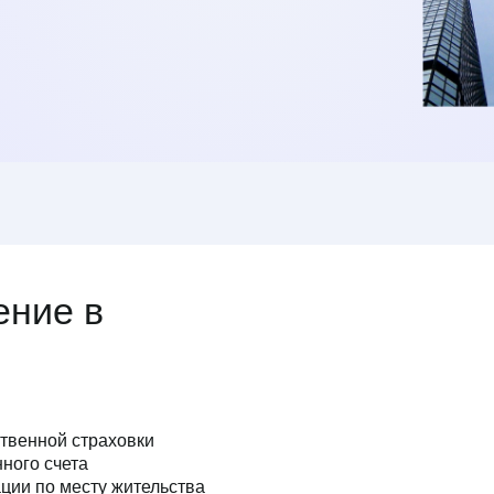
е в
Длительнос
2 меся
й страховки
чета
месту жительства
дебетового счета
в, необходимых для
нов
рственными органами в