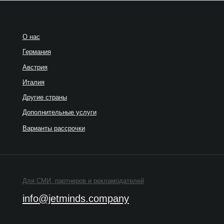
талия
Рекла
ругие страны
Рефер
ополнительные услуги
арианты рассрочки
ля СМИ, партнеров и рекламодателей
Работа
info@jetminds.company
job
олитика конфиденциальности
*Insta
котор
убличная оферта
и зап
артнерский договор-оферта