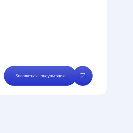
ы
ные материалы
ерам