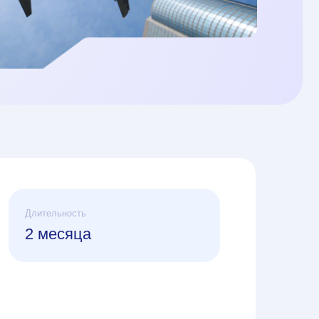
ть
ца