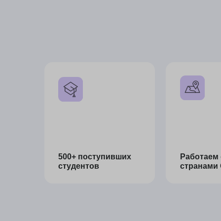
Все участники мастер-класса получат га
Регистрируйтесь с
чтобы забрать по
программ поступл
конкурса
+ персональную консультацию от эксперта J