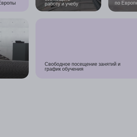
ам можно доверять!
Наши главные ценности —
люди и результат. Мы
Все 
выстроили все процессы так,
высо
чтобы вам не пришлось ни о
специ
чем беспокоиться
сами