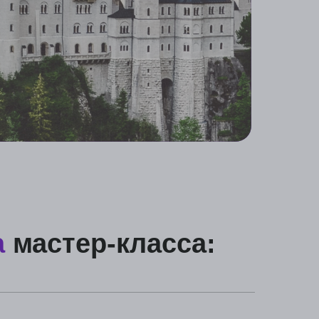
ер-класса:
иат, магистратуру