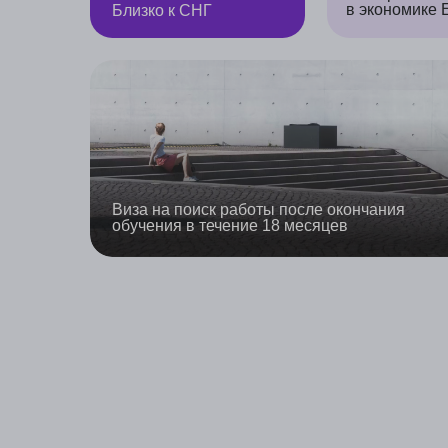
Н
500+ поступивших
Работаем со
студентов
странами СНГ