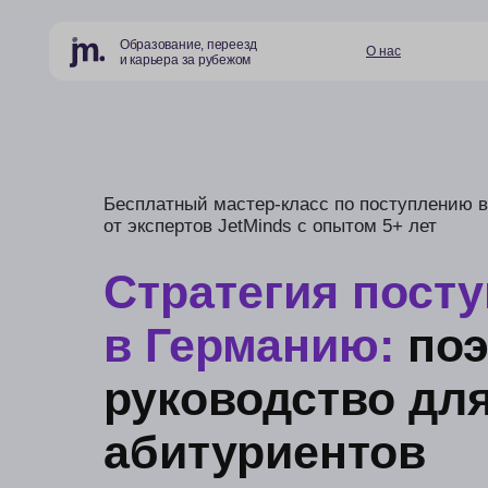
Образование, переезд
О нас
Страны и
и карьера за рубежом
Бесплатный мастер-класс по поступлению в вузы 
от экспертов JetMinds с опытом 5+ лет
Стратегия поступл
в Германию:
поэта
руководство для
абитуриентов