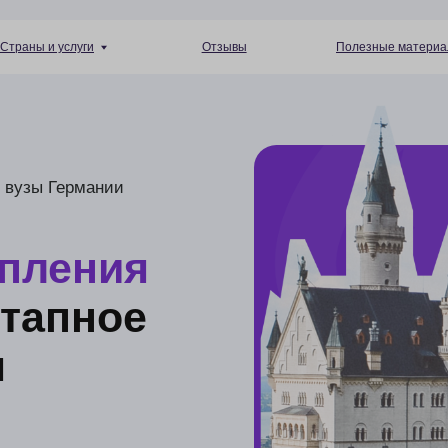
+7 (4
 услуги
Отзывы
Полезные материалы
Пн — Пт 10:
Германии
ения
пное