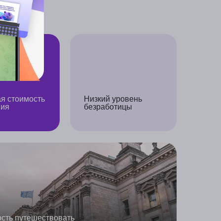
вовать
Не нужно ЕГЭ/ЗНО
и другие выпускные
экзамены