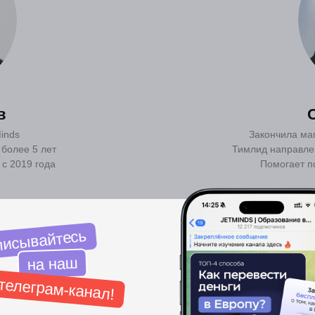
айтесь
а наш
в
рам-канал!
Почему Германия?
inds
Закончила маг
 более 5 лет
Тимлид направле
счикам бесплатные
с 2019 года
Помогает п
атегии поступления
саться
Невысокая стоимость
проживания