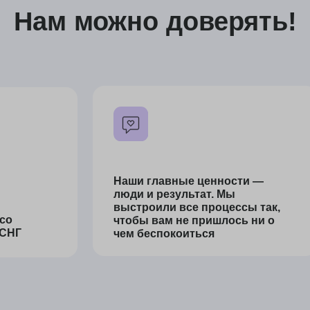
рантированный подарок!
ейчас,
дборку
ения без
etMinds