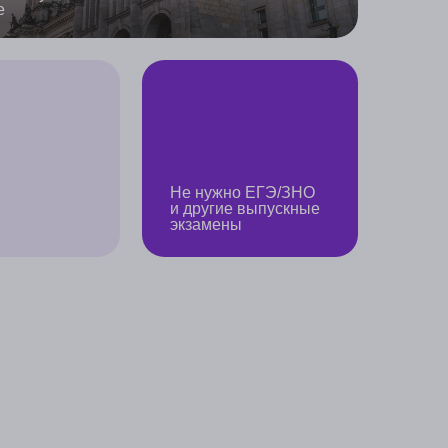
эксперты нашей компании —
коквалифицированные
алисты, которые когда-то
 были на вашем месте