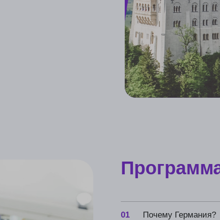
Программа
маст
01
Почему Германия?
02
Кто точно сможет поступить
03
Все про штудиенколлег, бакалавр