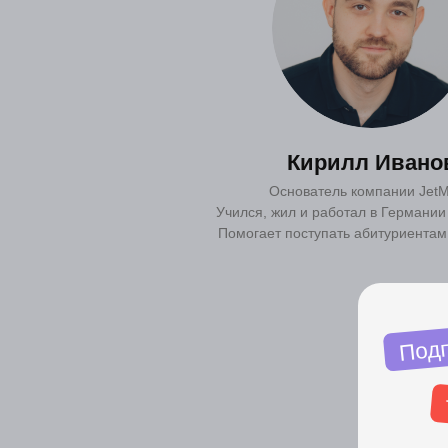
Подписыв
н
Кирилл Ивано
телег
Основатель компании JetM
Учился, жил и работал в Германии
Дарим всем подпи
Помогает поступать абитуриентам 
уроки, гайды и стр
Подпи
Бесплатное образование
для иностранных студентов