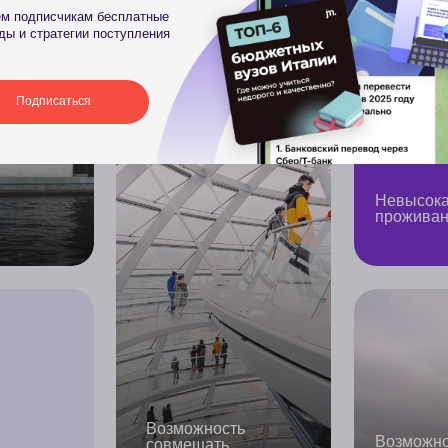
Возможность
Возможность путешест
совмещать
по Европе
работу и учебу
Свободное посещение занятий и
график обучения